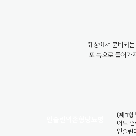
췌장에서 분비되는 
포 속으로 들어가지
(제1형 
인슐린의존형당뇨병
어느 연
인슐린이