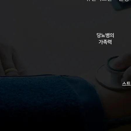
당뇨병의
가족력
스트