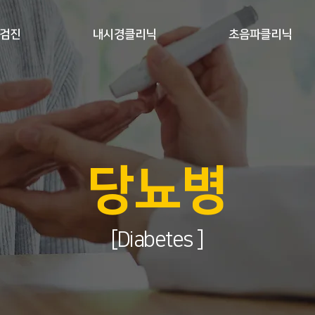
검진
내시경클리닉
초음파클리닉
당뇨병
[Diabetes ]