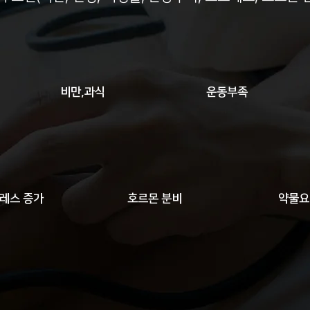
비만,과식
운동부족
레스 증가
호르몬 분비
약물요