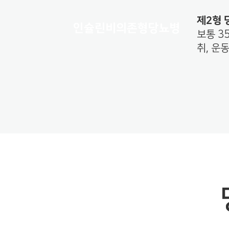
제2형 당
인슐린비의존형당뇨병
보통 3
취, 운